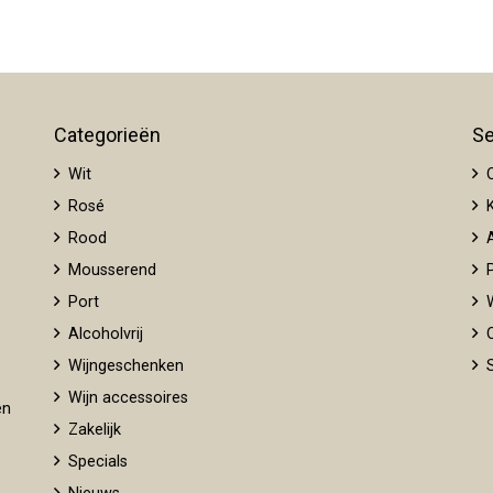
Categorieën
Se
Wit
O
Rosé
K
Rood
A
Mousserend
P
Port
W
Alcoholvrij
O
Wijngeschenken
S
Wijn accessoires
en
Zakelijk
Specials