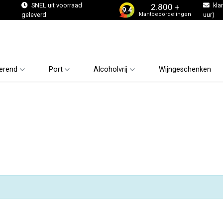
s
SNEL uit voorraad
kla
2.800 +
9.4
klantbeoordelingen
geleverd
uur)
erend
Port
Alcoholvrij
Wijngeschenken