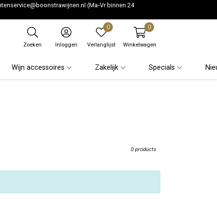
ntenservice@boonstrawijnen.nl
(Ma-Vr binnen 24
0
0
Zoeken
Inloggen
Verlanglijst
Winkelwagen
Wijn accessoires
Zakelijk
Specials
Nie
0 products