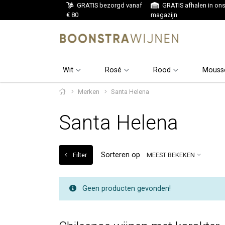
GRATIS bezorgd vanaf
GRATIS afhalen in on
€ 80
magazijn
Wit
Rosé
Rood
Mouss
Merken
Santa Helena
Santa Helena
Sorteren op
Filter
MEEST BEKEKEN
Geen producten gevonden!