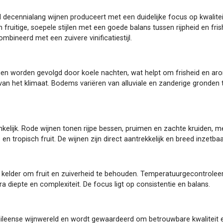
l decennialang wijnen produceert met een duidelijke focus op kwalitei
om fruitige, soepele stijlen met een goede balans tussen rijpheid en 
mbineerd met een zuivere vinificatiestijl.
en worden gevolgd door koele nachten, wat helpt om frisheid en aro
n het klimaat. Bodems variëren van alluviale en zanderige gronden to
gankelijk. Rode wijnen tonen rijpe bessen, pruimen en zachte kruiden, m
en tropisch fruit. De wijnen zijn direct aantrekkelijk en breed inzetbaa
lder om fruit en zuiverheid te behouden. Temperatuurgecontroleerde v
a diepte en complexiteit. De focus ligt op consistentie en balans.
eense wijnwereld en wordt gewaardeerd om betrouwbare kwaliteit en t