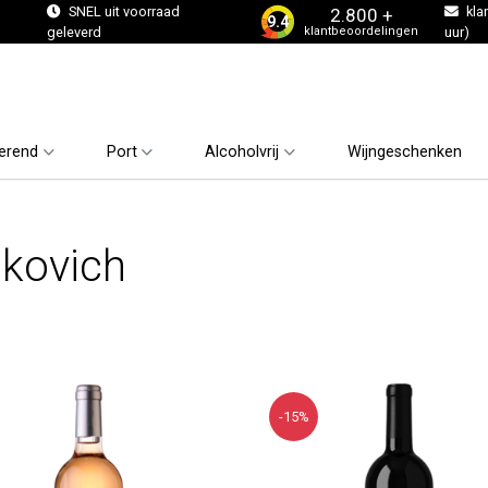
s
SNEL uit voorraad
kla
2.800 +
9.4
klantbeoordelingen
geleverd
uur)
erend
Port
Alcoholvrij
Wijngeschenken
kovich
-15%