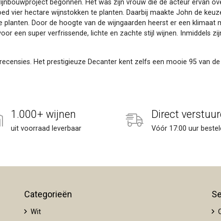
wijnbouwproject begonnen. Het was zijn vrouw die de acteur ervan ove
oed vier hectare wijnstokken te planten. Daarbij maakte John de keu
e planten. Door de hoogte van de wijngaarden heerst er een klimaat 
oor een super verfrissende, lichte en zachte stijl wijnen. Inmiddels z
 recensies. Het prestigieuze Decanter kent zelfs een mooie 95 van de
1.000+ wijnen
Direct verstuur
uit voorraad leverbaar
Vóór 17:00 uur bestel
Categorieën
Se
Wit
O