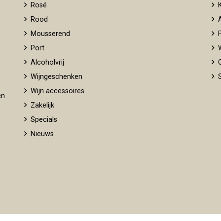
Rosé
K
Rood
A
Mousserend
P
Port
W
Alcoholvrij
O
Wijngeschenken
S
Wijn accessoires
en
Zakelijk
Specials
Nieuws