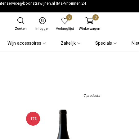
ntenservice@boonstrawijnen.nl
(Ma-Vr binnen 24
0
0
Zoeken
Inloggen
Verlanglijst
Winkelwagen
Wijn accessoires
Zakelijk
Specials
Nie
7 products
-17%