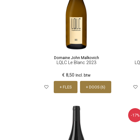
Domaine John Malkovich
LQLC Le Blanc 2023
LQ
€ 8,50
Incl. btw
+ FLES
+ DOOS (6)
-17%