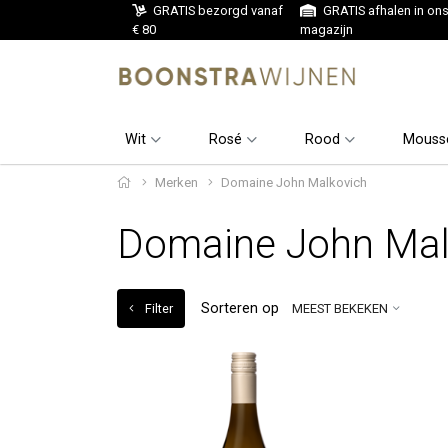
GRATIS bezorgd vanaf
GRATIS afhalen in on
€ 80
magazijn
Wit
Rosé
Rood
Mouss
Merken
Domaine John Malkovich
Domaine John Mal
Sorteren op
Filter
MEEST BEKEKEN