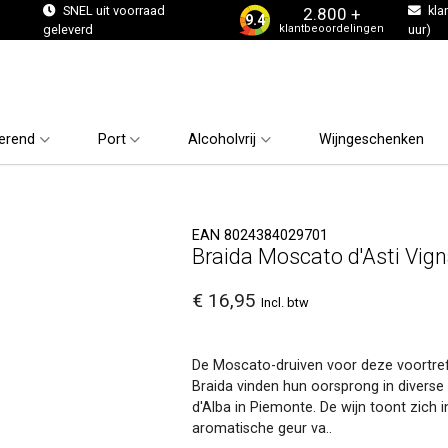
s
SNEL uit voorraad
kla
2.800 +
9.4
klantbeoordelingen
geleverd
uur)
erend
Port
Alcoholvrij
Wijngeschenken
EAN 8024384029701
Braida Moscato d'Asti Vi
€ 16,95
Incl. btw
De Moscato-druiven voor deze voortre
Braida vinden hun oorsprong in diverse
d'Alba in Piemonte. De wijn toont zich 
aromatische geur va..