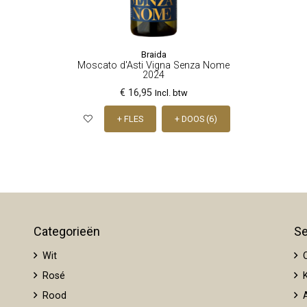
Braida
Moscato d'Asti Vigna Senza Nome
2024
€ 16,95
Incl. btw
+ FLES
+ DOOS (6)
Categorieën
Se
Wit
O
Rosé
K
Rood
A