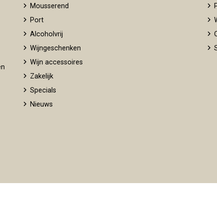
Mousserend
P
Port
W
Alcoholvrij
O
Wijngeschenken
S
Wijn accessoires
en
Zakelijk
Specials
Nieuws