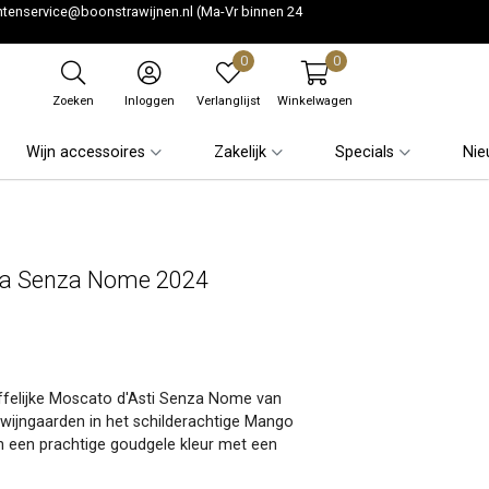
ntenservice@boonstrawijnen.nl
(Ma-Vr binnen 24
0
0
Zoeken
Inloggen
Verlanglijst
Winkelwagen
Wijn accessoires
Zakelijk
Specials
Nie
gna Senza Nome 2024
ffelijke Moscato d'Asti Senza Nome van
 wijngaarden in het schilderachtige Mango
in een prachtige goudgele kleur met een