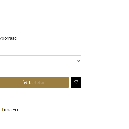
 voorraad
bestellen
rd
(ma-vr)