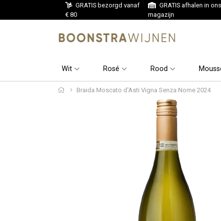
GRATIS bezorgd vanaf
GRATIS afhalen in on
€ 80
magazijn
Wit
Rosé
Rood
Mouss
Braida Moscato d'Asti Vigna Senza Nome 2024