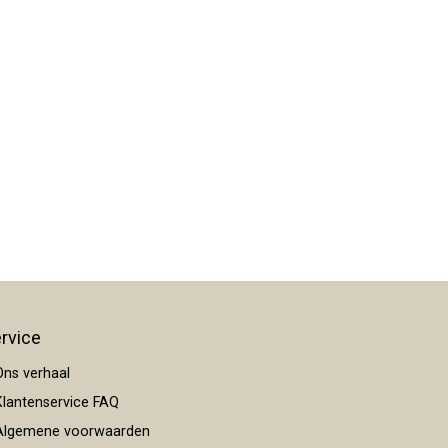
rvice
ns verhaal
lantenservice FAQ
lgemene voorwaarden