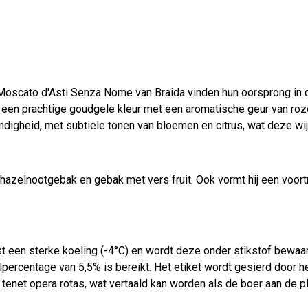
Moscato d'Asti Senza Nome van Braida vinden hun oorsprong in di
n een prachtige goudgele kleur met een aromatische geur van roz
ndigheid, met subtiele tonen van bloemen en citrus, wat deze wi
jk hazelnootgebak en gebak met vers fruit. Ook vormt hij een voor
 een sterke koeling (-4°C) en wordt deze onder stikstof bewaard
percentage van 5,5% is bereikt. Het etiket wordt gesierd door het
 tenet opera rotas, wat vertaald kan worden als de boer aan de p