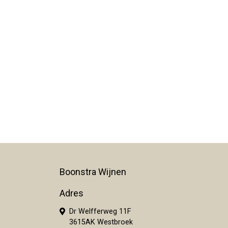
Boonstra Wijnen
Adres
Dr Welfferweg 11F
3615AK Westbroek