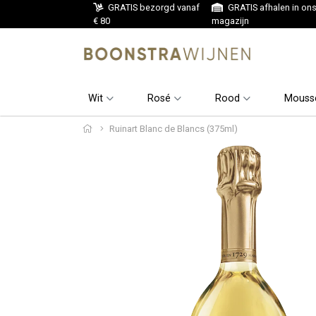
GRATIS bezorgd vanaf
GRATIS afhalen in on
€ 80
magazijn
Wit
Rosé
Rood
Mouss
Ruinart Blanc de Blancs (375ml)