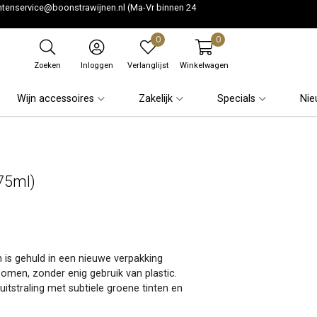
ntenservice@boonstrawijnen.nl
(Ma-Vr binnen 24
0
0
Zoeken
Inloggen
Verlanglijst
Winkelwagen
Wijn accessoires
Zakelijk
Specials
Nie
375ml)
 is gehuld in een nieuwe verpakking
men, zonder enig gebruik van plastic.
tstraling met subtiele groene tinten en