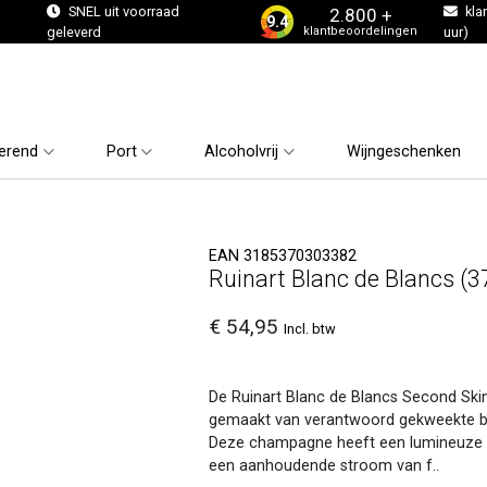
s
SNEL uit voorraad
kla
2.800 +
9.4
klantbeoordelingen
geleverd
uur)
erend
Port
Alcoholvrij
Wijngeschenken
EAN 3185370303382
Ruinart Blanc de Blancs (
€ 54,95
Incl. btw
De Ruinart Blanc de Blancs Second Skin
gemaakt van verantwoord gekweekte bo
Deze champagne heeft een lumineuze ui
een aanhoudende stroom van f..