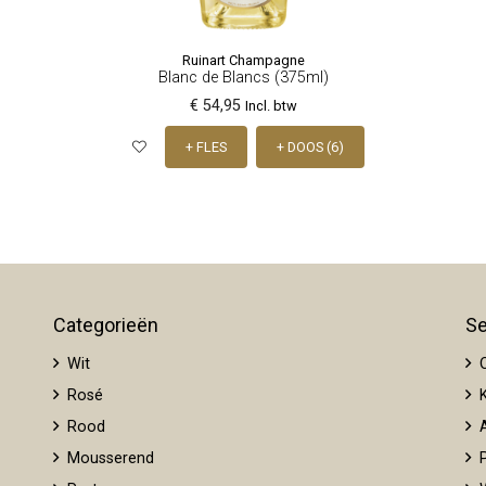
Ruinart Champagne
Blanc de Blancs (375ml)
€ 54,95
Incl. btw
+ FLES
+ DOOS (6)
Categorieën
Se
Wit
O
Rosé
K
Rood
A
Mousserend
P