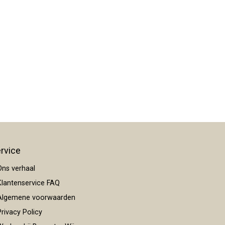
rvice
ns verhaal
lantenservice FAQ
lgemene voorwaarden
rivacy Policy