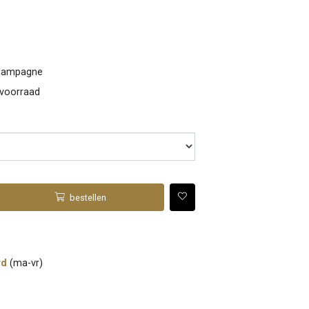
Champagne
 voorraad
bestellen
rd
(ma-vr)